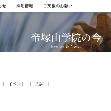
らせ
採用情報
ご支援のお願い
帝塚山学院の今
理事長ご挨拶
運営組織
沿革・教育理念
学生数
Events & News
校名・校章・校旗
寄附行為
イベント
入試