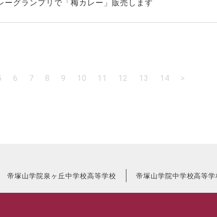
カレーグランプリで「梅カレー」販売します
5
6
7
8
9
10
11
12
13
14
>
帝塚山学院泉ヶ丘中学校高等学校
帝塚山学院中学校高等学