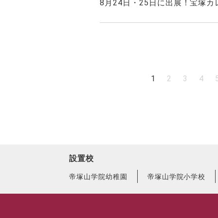
8月24日・25日に出展！宝塚
1
2
3
4
設置校
帝塚山学院幼稚園
帝塚山学院小学校