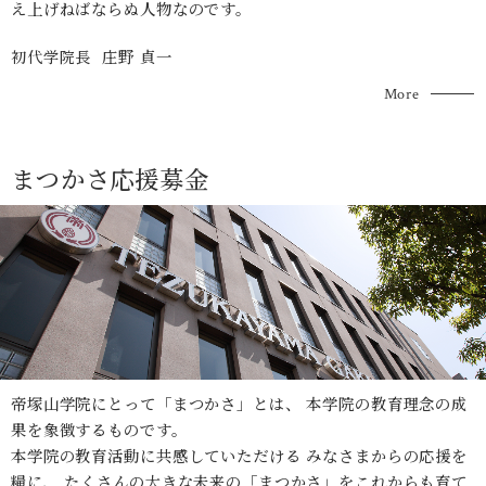
え上げねばならぬ人物なのです。
庄野 貞一
初代学院長
More
まつかさ応援募⾦
帝塚⼭学院にとって「まつかさ」とは、
本学院の教育理念の成
果を象徴するものです。
本学院の教育活動に共感していただける
みなさまからの応援を
糧に、
たくさんの⼤きな未来の「まつかさ」をこれからも育て