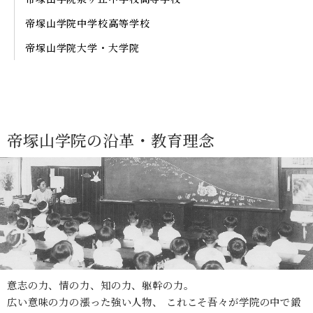
帝塚山学院
中学校高等学校
帝塚山学院通信
証明書発行
帝塚山学院大学・大学院
アーカイブ
プライバシーポリシー
サイトポリシー
サイトマップ
帝塚山学院の
沿革・教育理念
意志の力、情の力、知の力、躯幹の力。
広い意味の力の漲った強い人物、
これこそ吾々が学院の中で鍛