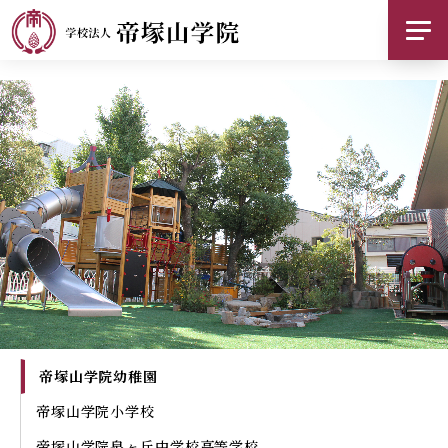
帝塚山学院について
基本情報
お知らせ
採用情報
ご支援のお願い
交通アクセス
帝塚山学院幼稚園
お問い合わせ
帝塚山学院小学校
SNS
帝塚山学院
泉ヶ丘中学校高等学校